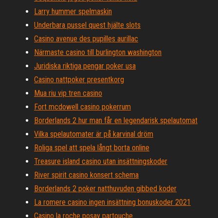
Larry hummer spelmaskin
Underbara pussel quest hjälte slots
Casino avenue des pupilles aurillac
Närmaste casino till burlington washington
Juridiska riktiga pengar poker usa
Casino nattpoker presentkorg
Mua riu vip tren casino
Fort mcdowell casino pokerrum
Borderlands 2 hur man får en legendarisk spelautomat
Vilka spelautomater är på karvinal dröm
Roliga spel att spela långt borta online
Treasure island casino utan insättningskoder
River spirit casino konsert schema
Borderlands 2 poker natthuvuden gibbed koder
La romere casino ingen insättning bonuskoder 2021
Casino la roche posay partouche