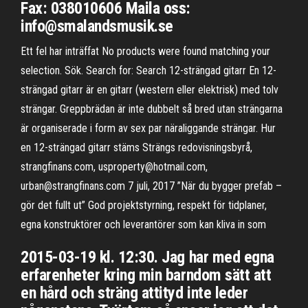
Fax: 038010606 Maila oss:
info@smalandsmusik.se
Ett fel har inträffat No products were found matching your
selection. Sök. Search for: Search 12-strängad gitarr En 12-
strängad gitarr är en gitarr (western eller elektrisk) med tolv
strängar. Greppbrädan är inte dubbelt så bred utan strängarna
är organiserade i form av sex par näraliggande strängar. Hur
en 12-strängad gitarr stäms Strängs redovisningsbyrå,
strangfinans.com, usproperty@hotmail.com,
urban@strangfinans.com 7 juli, 2017 ”När du bygger prefab –
gör det fullt ut” God projektstyrning, respekt för tidplaner,
egna konstruktörer och leverantörer som kan kliva in som
2015-03-19 kl. 12:30. Jag har med egna
erfarenheter kring min barndom sätt att
en hård och sträng attityd inte leder