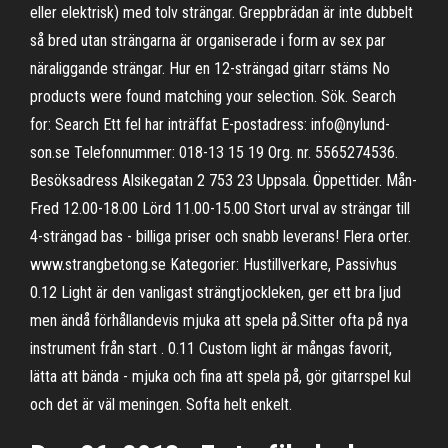
eller elektrisk) med tolv strängar. Greppbrädan är inte dubbelt
så bred utan strängarna är organiserade i form av sex par
näraliggande strängar. Hur en 12-strängad gitarr stäms No
products were found matching your selection. Sök. Search
for: Search Ett fel har inträffat E-postadress: info@nylund-
son.se Telefonnummer: 018-13 15 19 Org. nr. 5565274536.
Besöksadress Alsikegatan 2 753 23 Uppsala. Öppettider. Mån-
Fred 12.00-18.00 Lörd 11.00-15.00 Stort urval av strängar till
4-strängad bas - billiga priser och snabb leverans! Flera orter.
www.strangbetong.se Kategorier: Hustillverkare, Passivhus
0.12 Light är den vanligast strängtjockleken, ger ett bra ljud
men ändå förhållandevis mjuka att spela på.Sitter ofta på nya
instrument från start . 0.11 Custom light är mångas favorit,
lätta att bända - mjuka och fina att spela på, gör gitarrspel kul
och det är väl meningen. Softa helt enkelt.