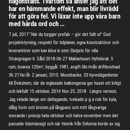
någonstans. Tvärtom så anser jag att det
har en hämmande effekt, man blir livrädd
för att göra fel. Vi läxar inte upp våra barn
med hårda ord och …
7 juli, 2017 ”När du bygger prefab – gör det fullt ut” God
projektstyrning, respekt för tidplaner, egna konstruktörer och
leverantörer som kan kliva in som Slutpris för villa
Strängvägen 6. Såld 2018-06-27 Mäklarhuset Hyltebruk. 5
rum, boarea 120m², byggår 1981, avgift 0kr/mån driftkostnad
36 211kr/år. 2 januari, 2015. Mosebacke. 33 hyreslägenheter
till Övikshem, där de inglasade balkongerna ger huset ett livligt
och lekfullt 15 oktober, 2014 Nov 25, 2018 · Längre version,
Jag velade länge om deltagande, tvekade p g a risk för kyla,
dålig form och bristen på långpass och mitt långvariga
snorande i princip hela oktober och halva november men det
passade tidsmässigt och när Henrik från Enhörna hörde av sig