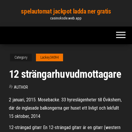
Skip
spelautomat jackpot ladda ner gratis
to
casinoksde.web.app
the
content
Category
Lackey34094
12 strängarhuvudmottagare
By
AUTHOR
2 januari, 2015. Mosebacke. 33 hyreslägenheter till Övikshem,
där de inglasade balkongerna ger huset ett livligt och lekfullt
15 oktober, 2014
12-strängad gitarr En 12-strängad gitarr är en gitarr (western