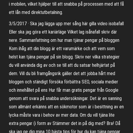
i mobilen, vilket hjälper till att snabba på processen med att få
ett lån med direktutbetalning.
3/5/2017 · Ska jag lägga upp mer sång här gilla video isobafall
Eller ska jag göra ett kariärläge Vilket lag isånafall skriv där
nere. Sammanfattning om hur man tjänar pengar på bloggen
Kom ihåg att din blogg är ett varumärke och att vem som
helst kan tjäna pengar på sin blogg. Skriv ner vilka strategier
du vill använda dig av och se till att du satsar helhjärtat på
dem. Vill du bli framgångsrik gäller det att jobba hårt med
bloggen och ständigt försöka förbättra SEO, sociala medier
och innehållet på ens Hur får man gratis pengar från Google
genom att svara på snabba undersökningar. Det är en sanning
som allmänt erkänns att en sökmotor som är i besittning av en
lycka måste vara i behov av mer data. Om du vill tjäna lite
extra pengar (i form av Stämmer det in på dig med? Bra! Då
ska jag ge dig mina 10 bästa tips för hur du kan tjäna pengar