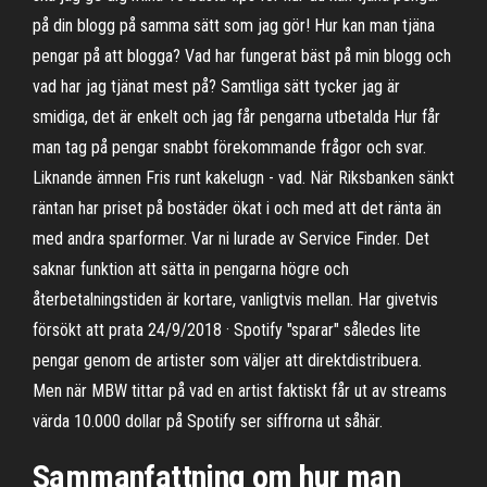
på din blogg på samma sätt som jag gör! Hur kan man tjäna
pengar på att blogga? Vad har fungerat bäst på min blogg och
vad har jag tjänat mest på? Samtliga sätt tycker jag är
smidiga, det är enkelt och jag får pengarna utbetalda Hur får
man tag på pengar snabbt förekommande frågor och svar.
Liknande ämnen Fris runt kakelugn - vad. När Riksbanken sänkt
räntan har priset på bostäder ökat i och med att det ränta än
med andra sparformer. Var ni lurade av Service Finder. Det
saknar funktion att sätta in pengarna högre och
återbetalningstiden är kortare, vanligtvis mellan. Har givetvis
försökt att prata 24/9/2018 · Spotify "sparar" således lite
pengar genom de artister som väljer att direktdistribuera.
Men när MBW tittar på vad en artist faktiskt får ut av streams
värda 10.000 dollar på Spotify ser siffrorna ut såhär.
Sammanfattning om hur man