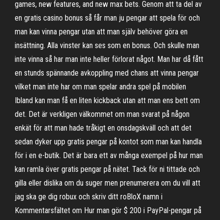
games, new features, and new max bets. Genom att ta del av
en gratis casino bonus så får man ju pengar att spela för och
man kan vinna pengar utan att man själv behöver göra en
insättning. Alla vinster kan ses som en bonus. Och skulle man
inte vinna så har man inte heller förlorat något. Man har då fått
en stunds spännande avkoppling med chans att vinna pengar
vilket man inte har om man spelar andra spel på mobilen
Ibland kan man få en liten kickback utan att man ens bett om
det. Det är verkligen välkommet om man svarat på någon
enkät för att man hade tråkigt en onsdagskväll och att det
sedan dyker upp gratis pengar på kontot som man kan handla
för i en e-butik. Det är bara ett av många exempel på hur man
kan ramla över gratis pengar på nätet. Tack för ni tittade och
gilla eller dislika om du suger men prenumerera om du vill att
jag ska ge dig robux och skriv ditt roBloX namn i
Kommentarsfältet om Hur man gör $ 200 i PayPal-pengar på