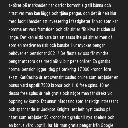
aktörer på marknaden har därför kommit sig till känna och
hittat var man kan lägga och tjäna pengar, och det är helt klar
med facit i handen att investering i fastigheter är vad som kan
komma att vara framtiden och där aktier får kliva åt sidan så
länge. Det kan alltid vara bra att satsa lite på aktier men då
som en medveten risk och kanske Hur mycket pengar
behöver en pensionär 2021? De flesta av oss får mindre
pengar att röra oss med när vi blir pensionärer. En ganska
normal pension ligger idag på omkring 17.000 kronor, före
skatt. KarlCasino är ett svenskt casino online som erbjuder en
bonus värd upptill 7500 kronor och 110 free spins. 10 av
dessa free spins är helt gratis och något man får direkt vid
öppning av konto. Ett annat nätcasino som är riktigt intressant
och spännande är Jackpot Knights, ett helt nytt casino på
nätet som erbjuder 50 kronor helt gratis till nya spelare och
en bonus värd upptill Hur får man gratis pengar från Google